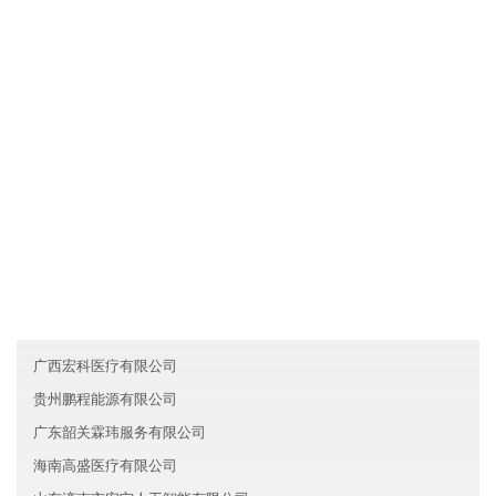
四、时间安排
各业务员必须每月一次对客户进行走访，了解产品需求信息及客户
对产品的反映，并将情况及时反馈给上海青浦区玉娇信息技术有限
公司。
友情链接
云南天顺能源有限公司
台湾长盛金融有限公司
海南卡游环保有限公司
广西宏科医疗有限公司
贵州鹏程能源有限公司
广东韶关霖玮服务有限公司
海南高盛医疗有限公司